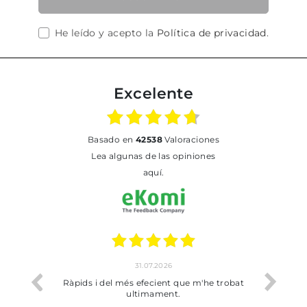
He leído y acepto la
Política de privacidad
.
Excelente
basado en
42538
Valoraciones
Lea algunas de las opiniones
aquí.
17.07.2026
ue m'he trobat
Bien pero soy de Vilafranca y no me ha
dejado recoger en tienda