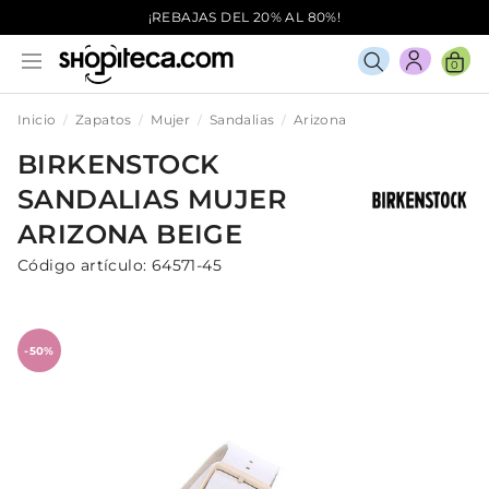
¡REBAJAS DEL 20% AL 80%!
0
Inicio
Zapatos
Mujer
Sandalias
Arizona
BIRKENSTOCK
SANDALIAS
MUJER
ARIZONA
BEIGE
Código artículo:
64571-45
-50%