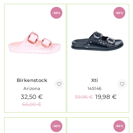
-50%
-50%
Birkenstock
Xti
Arizona
145146
32,50 €
19,98 €
39,95 €
65,00 €
-50%
-50%