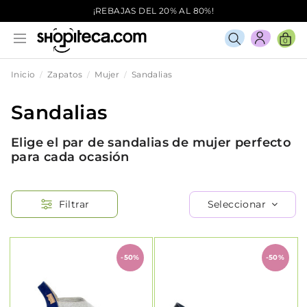
¡REBAJAS DEL 20% AL 80%!
0
Inicio
Zapatos
Mujer
Sandalias
Sandalias
Elige el par de sandalias de mujer perfecto
para cada ocasión
Seleccionar
Filtrar
-50%
-50%