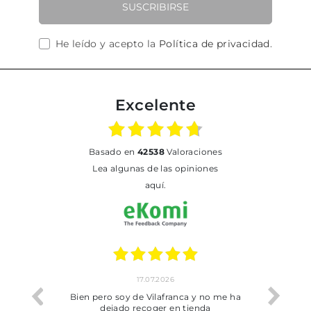
SUSCRIBIRSE
He leído y acepto la
Política de privacidad
.
Excelente
basado en
42538
Valoraciones
Lea algunas de las opiniones
aquí.
17.07.2026
he trobat
Bien pero soy de Vilafranca y no me ha
dejado recoger en tienda