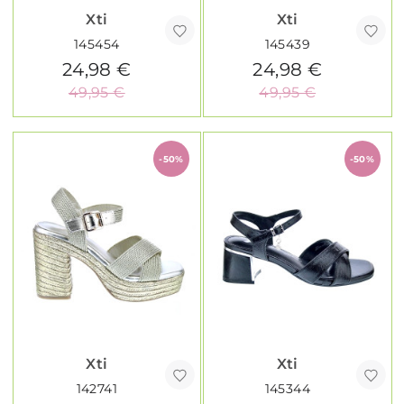
Xti
Xti
145454
145439
24,98 €
24,98 €
49,95 €
49,95 €
-50%
-50%
Xti
Xti
142741
145344