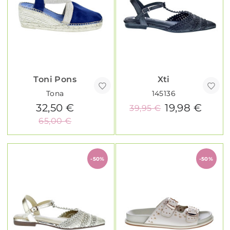
Toni Pons
Xti
Tona
145136
32,50 €
19,98 €
39,95 €
65,00 €
-50%
-50%