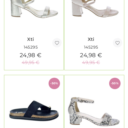
Xti
Xti
145295
145295
24,98 €
24,98 €
49,95 €
49,95 €
-50%
-50%