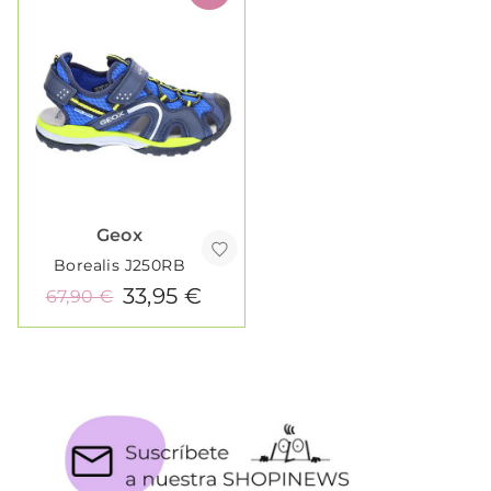
Geox
Borealis J250RB
33,95 €
67,90 €