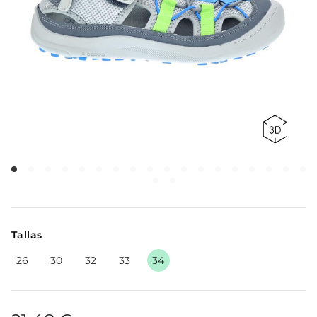
Tallas
26
30
32
33
34