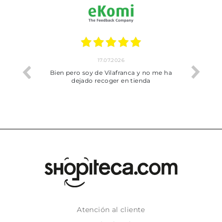
17.07.2026
he trobat
Bien pero soy de Vilafranca y no me ha
dejado recoger en tienda
Atención al cliente