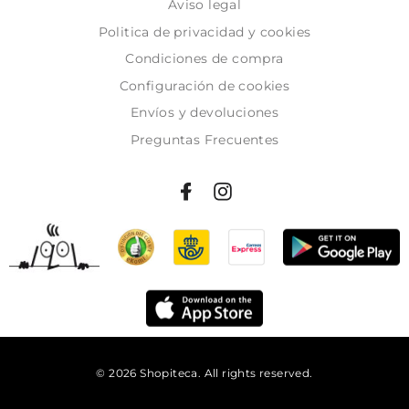
Aviso legal
Politica de privacidad y cookies
Condiciones de compra
Configuración de cookies
Envíos y devoluciones
Preguntas Frecuentes
© 2026 Shopiteca. All rights reserved.
Añadir al carrito