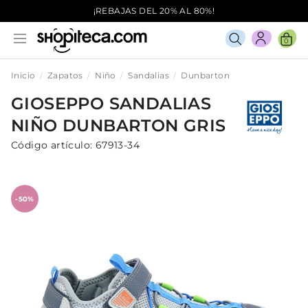
¡REBAJAS DEL 20% AL 80%!
0
Inicio
Zapatos
Niño
Sandalias
Dunbarton
GIOSEPPO
SANDALIAS
NIÑO
DUNBARTON
GRIS
Código artículo:
67913-34
-50%