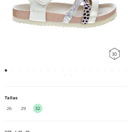
Tallas
26
29
32