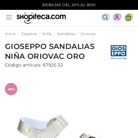
¡REBAJAS DEL 20% AL 80%!
0
Inicio
Zapatos
Niña
Sandalias
Oriovac
GIOSEPPO
SANDALIAS
NIÑA
ORIOVAC
ORO
Código artículo:
67925-32
-50%