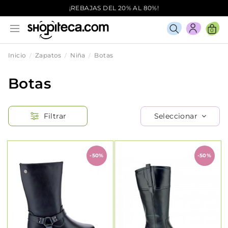
¡REBAJAS DEL 20% AL 80%!
0
Inicio
Zapatos
Niña
Botas
Botas
Seleccionar
Filtrar
-50%
-50%