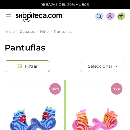
¡REBAJAS DEL 20% AL 80%!
0
Inicio
Zapatos
Niño
Pantuflas
Pantuflas
Seleccionar
Filtrar
-50%
-50%