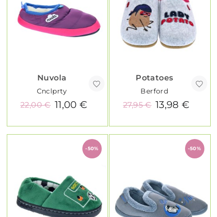
Nuvola
Potatoes
Cnclprty
Berford
11,00 €
13,98 €
22,00 €
27,95 €
-50%
-50%