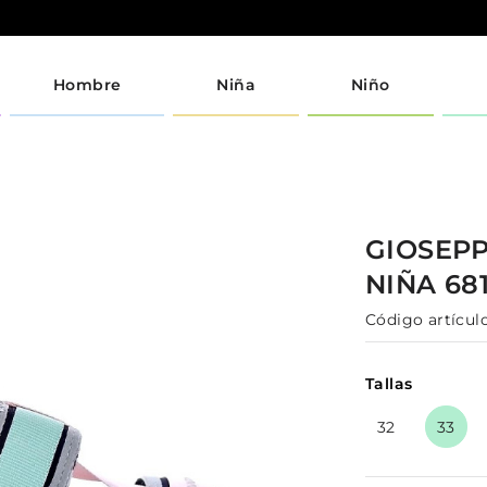
Hombre
Niña
Niño
GIOSEP
NIÑA
68
Código artículo
Tallas
32
33