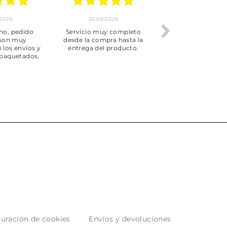
.2026
22.06.2026
20.06.2026
ho, pedido
Servicio muy completo
Envío rápid
 son muy
desde la compra hasta la
 los envíos y
entrega del producto.
paquetados.
uración de cookies
Envíos y devoluciones