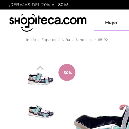
¡REBAJAS DEL 20% AL 80%!
Mujer
Inicio
Zapatos
Niña
Sandalias
68192
-50%