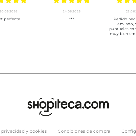
30.06.2026
24.06.2026
23.06
ot perfecte
***
Pedido hec
enviado,
puntuales con
muy bien em
e privacidad y cookies
Condiciones de compra
Config