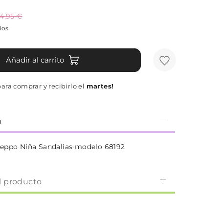
4,95 €
dos
Añadir al carrito
ara comprar y recibirlo el
martes!
n
eppo Niña Sandalias modelo 68192
l producto