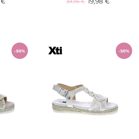
 €
19,98 €
39,95 €
o
Añadir al carrito
-50%
-50%