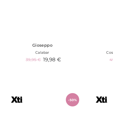
Gioseppo
Calabar
Cos
19,98 €
39,95 €
4
Añadir al carrito
-50%