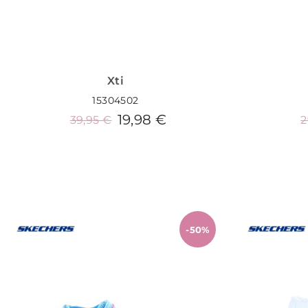
Xti
15304502
19,98 €
39,95 €
2
Añadir al carrito
-50%