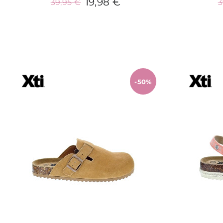
19,98 €
39,95 €
3
Añadir al carrito
-50%