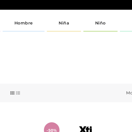
Hombre
Niña
Niño
Mo
-50%