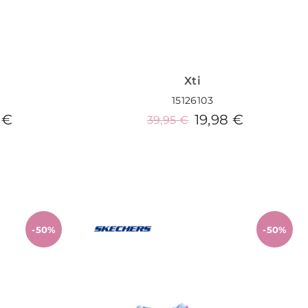
Xti
15126103
 €
19,98 €
39,95 €
o
Añadir al carrito
-50%
-50%