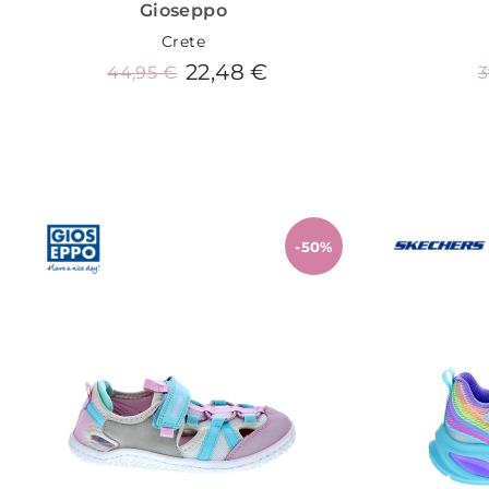
Gioseppo
Crete
22,48 €
44,95 €
3
Añadir al carrito
-50%