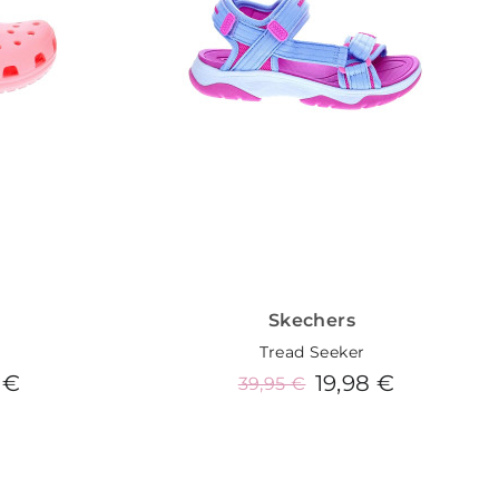
Skechers
Tread Seeker
 €
19,98 €
39,95 €
o
Añadir al carrito