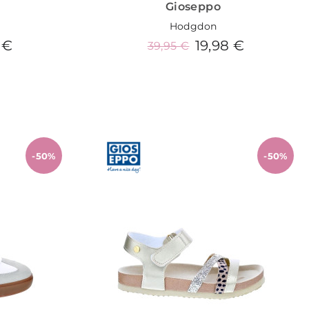
Gioseppo
Hodgdon
 €
19,98 €
39,95 €
o
Añadir al carrito
-50%
-50%