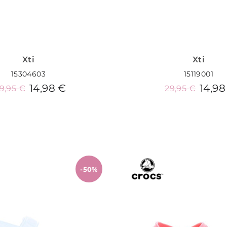
Xti
Xti
15304603
15119001
14,98 €
14,98
9,95 €
29,95 €
Añadir al carrito
Añadir al carrit
-50%