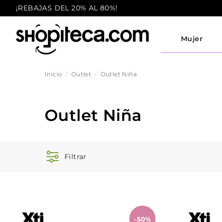
¡REBAJAS DEL 20% AL 80%!
Mujer
Inicio
Outlet
Outlet Niña
Outlet Niña
Filtrar
-50%