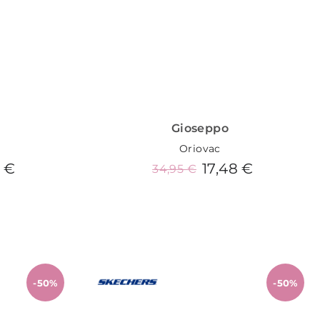
Gioseppo
Oriovac
0 €
17,48 €
34,95 €
o
Añadir al carrito
-50%
-50%