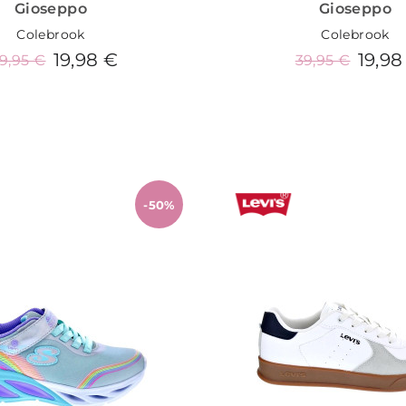
Gioseppo
Gioseppo
Colebrook
Colebrook
19,98 €
19,98
9,95 €
39,95 €
Añadir al carrito
Añadir al carrit
-50%