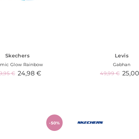
Skechers
Levis
mic Glow Rainbow
Gabhan
24,98 €
25,0
9,95 €
49,99 €
Añadir al carrito
Añadir al carrit
-50%