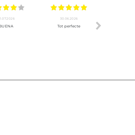
.2026
22.06.2026
20.06.2026
ho, pedido
Servicio muy completo
Envío rápid
 son muy
desde la compra hasta la
 los envíos y
entrega del producto.
paquetados.