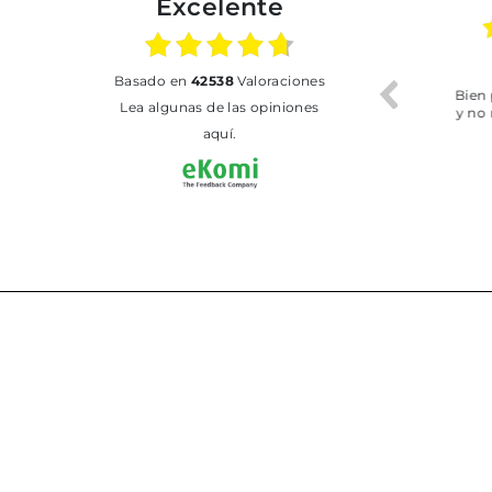
Excelente
02.07.2026
01.07.2026
basado en
42538
Valoraciones
Todo bien
BUENA
T
Lea algunas de las opiniones
aquí.