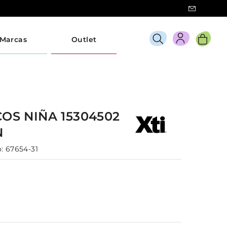
Marcas
Outlet
COS
NIÑA
15304502
N
:
67654-31