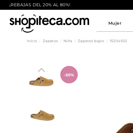
¡REBAJAS DEL 20% AL 80%!
Mujer
Inicio
Zapatos
Niña
Zapatos bajos
15304502
-50%