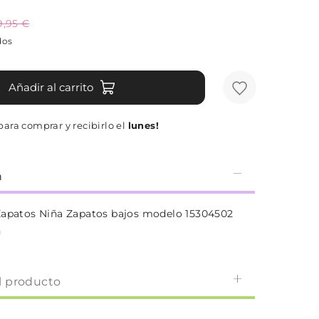
9,95 €
dos
Añadir al carrito
ara comprar y recibirlo el
lunes!
n
Zapatos Niña Zapatos bajos modelo 15304502
n
l producto