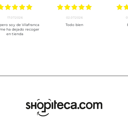
30.06.2026
24.06.2026
23.06
ot perfecte
***
Pedido hec
enviado,
puntuales con
muy bien em