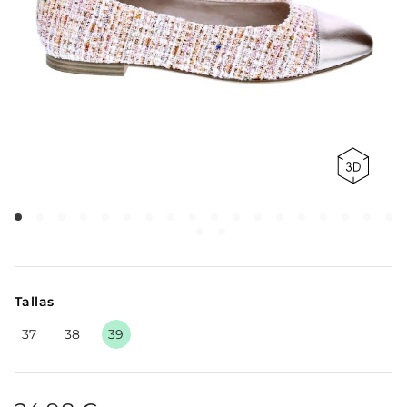
Tallas
37
38
39