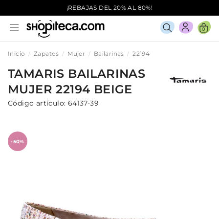
¡REBAJAS DEL 20% AL 80%!
0
Inicio
Zapatos
Mujer
Bailarinas
22194
TAMARIS
BAILARINAS
MUJER
22194
BEIGE
Código artículo:
64137-39
-50%