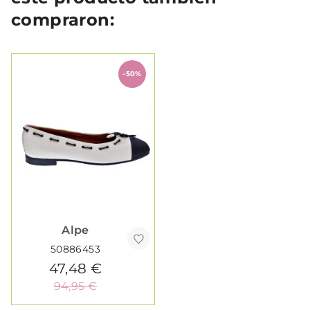
compraron:
-50%
Alpe
50886453
47,48 €
94,95 €