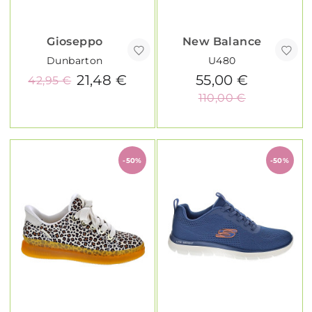
Gioseppo
New Balance
Dunbarton
U480
21,48 €
55,00 €
42,95 €
110,00 €
-50%
-50%