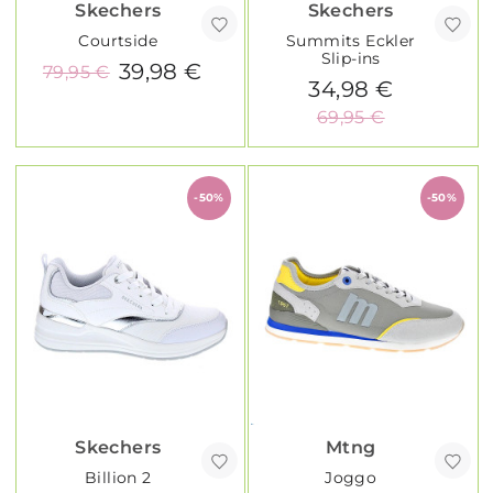
Skechers
Skechers
Courtside
Summits Eckler
Slip-ins
39,98 €
79,95 €
34,98 €
69,95 €
-50%
-50%
Skechers
Mtng
Billion 2
Joggo