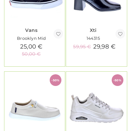
Vans
Xti
Brooklyn Mid
144315
25,00 €
29,98 €
59,95 €
50,00 €
-50%
-50%