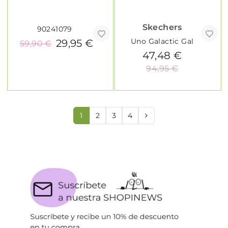
Skechers
90241079
Uno Galactic Gal
29,95 €
59,90 €
47,48 €
94,95 €
1
2
3
4