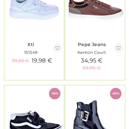
Xti
Pepe Jeans
151349
Kenton Court
19,98 €
34,95 €
39,95 €
69,90 €
-50%
-50%