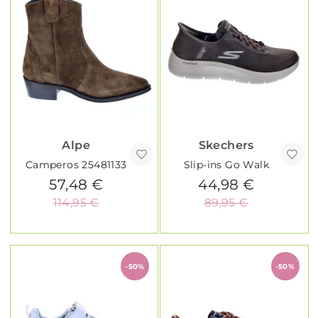
Alpe
Skechers
Camperos 25481133
Slip-ins Go Walk
57,48 €
44,98 €
114,95 €
89,95 €
-50%
-50%