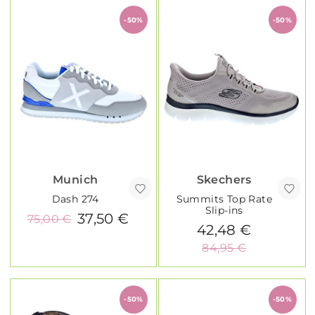
-50%
-50%
Munich
Skechers
Dash 274
Summits Top Rate
Slip-ins
37,50 €
75,00 €
42,48 €
84,95 €
-50%
-50%