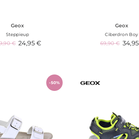
Geox
Geox
Steppieup
Ciberdron Boy
24,95 €
34,95
9,90 €
69,90 €
Añadir al carrito
Añadir al carrit
-50%