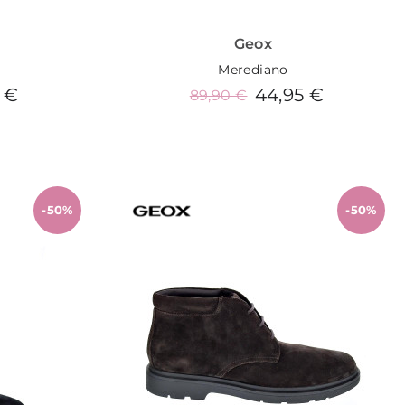
Geox
Merediano
 €
44,95 €
89,90 €
o
Añadir al carrito
-50%
-50%