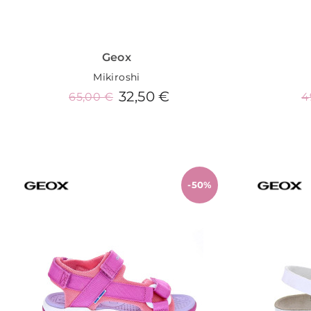
Geox
Mikiroshi
32,50 €
65,00 €
4
Añadir al carrito
-50%