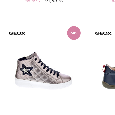
34,95 €
69,90 €
6
Añadir al carrito
-50%