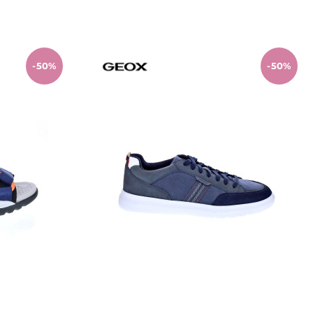
o
Añadir al carrito
-50%
-50%