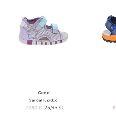
Geox
Sandal Iupidoo
23,95 €
47,90 €
6