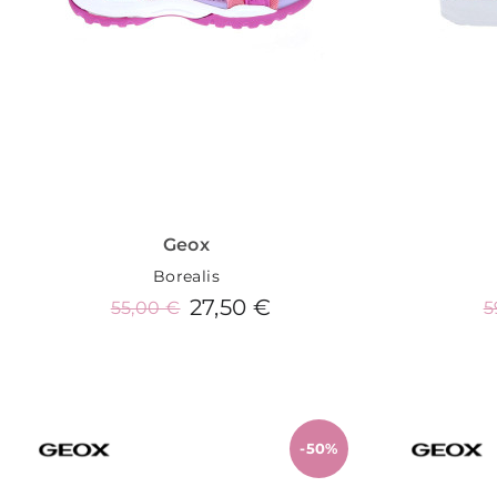
Geox
Borealis
27,50 €
55,00 €
5
Añadir al carrito
-50%