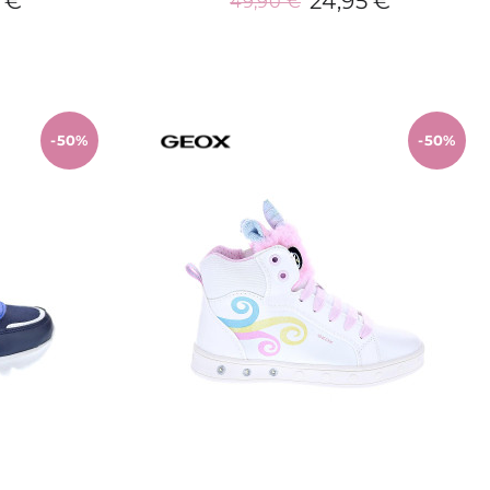
 €
24,95 €
49,90 €
o
Añadir al carrito
-50%
-50%