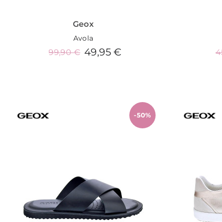
Geox
Avola
49,95 €
99,90 €
4
Añadir al carrito
-50%