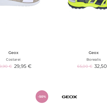
Geox
Geox
Costarei
Borealis
29,95 €
32,50
9,90 €
65,00 €
Añadir al carrito
Añadir al carrit
-50%