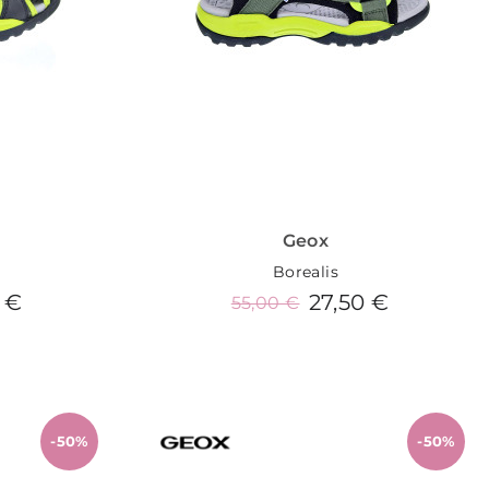
Geox
Borealis
 €
27,50 €
55,00 €
o
Añadir al carrito
-50%
-50%