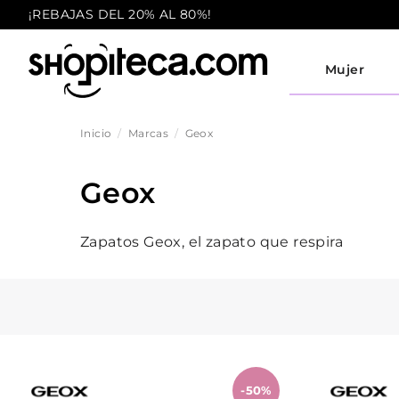
¡REBAJAS DEL 20% AL 80%!
Mujer
Inicio
Marcas
Geox
Geox
Zapatos Geox, el zapato que respira
-50%