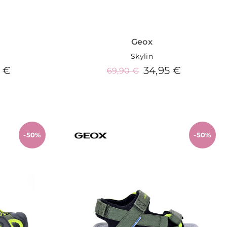
Geox
Skylin
 €
34,95 €
69,90 €
o
Añadir al carrito
-50%
-50%