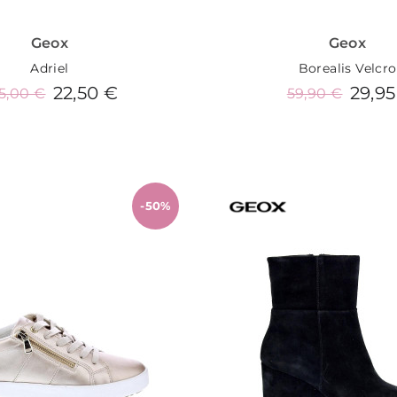
Geox
Geox
Adriel
Borealis Velcro
22,50 €
29,95
5,00 €
59,90 €
Añadir al carrito
Añadir al carrit
-50%