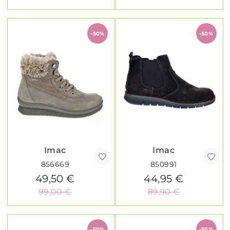
-50%
-50%
Imac
Imac
856669
850991
49,50 €
44,95 €
99,00 €
89,90 €
-50%
-50%