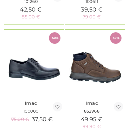
101260
100611
42,50 €
39,50 €
85,00 €
79,00 €
-50%
-50%
Imac
Imac
100000
852968
37,50 €
49,95 €
75,00 €
99,90 €