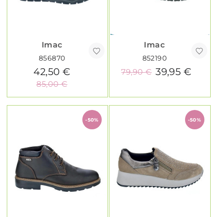
Imac
Imac
856870
852190
42,50 €
39,95 €
79,90 €
85,00 €
-50%
-50%