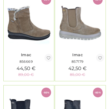
Imac
Imac
856669
857179
44,50 €
42,50 €
89,00 €
85,00 €
-50%
-50%