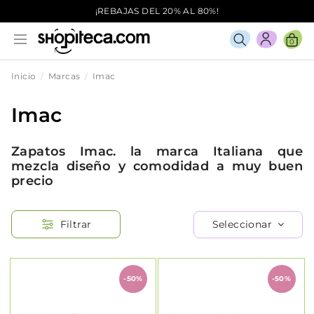
¡REBAJAS DEL 20% AL 80%!
0
Inicio
Marcas
Imac
Imac
Zapatos Imac. la marca Italiana que
mezcla diseño y comodidad a muy buen
precio
Seleccionar
Filtrar
-50%
-50%