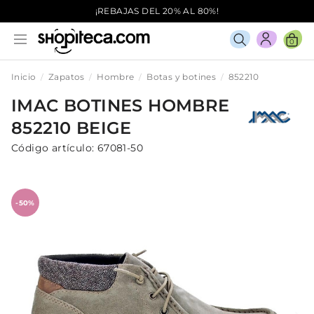
¡REBAJAS DEL 20% AL 80%!
0
Inicio
Zapatos
Hombre
Botas y botines
852210
IMAC
BOTINES
HOMBRE
852210
BEIGE
Código artículo:
67081-50
-50%