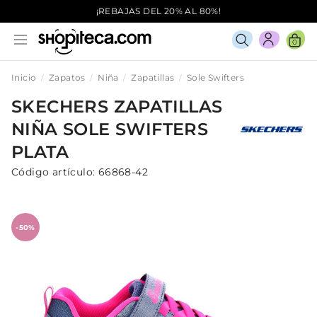
¡REBAJAS DEL 20% AL 80%!
0
Inicio
Zapatos
Niña
Zapatillas
Sole Swifters
SKECHERS
ZAPATILLAS
NIÑA
SOLE SWIFTERS
PLATA
Código artículo:
66868-42
-50%