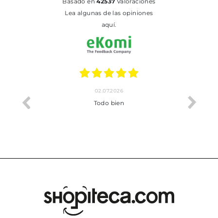
basado en
42537
Valoraciones
Lea algunas de las opiniones
aquí.
02.07.2026
o me ha
Todo bien