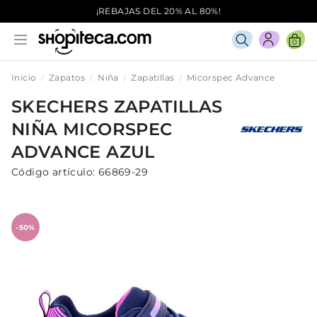
¡REBAJAS DEL 20% AL 80%!
0
Inicio
Zapatos
Niña
Zapatillas
Micorspec Advance
SKECHERS
ZAPATILLAS
NIÑA
MICORSPEC
ADVANCE
AZUL
Código artículo:
66869-29
-50%