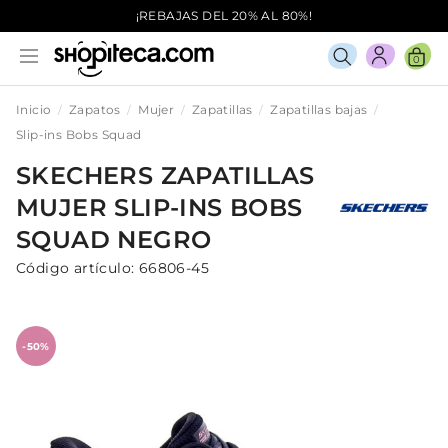
¡REBAJAS DEL 20% AL 80%!
0
Inicio
Zapatos
Mujer
Zapatillas
Zapatillas bajas
Slip-ins Bobs Squad
SKECHERS
ZAPATILLAS
MUJER
SLIP-INS BOBS
SQUAD
NEGRO
Código artículo:
66806-45
-50%