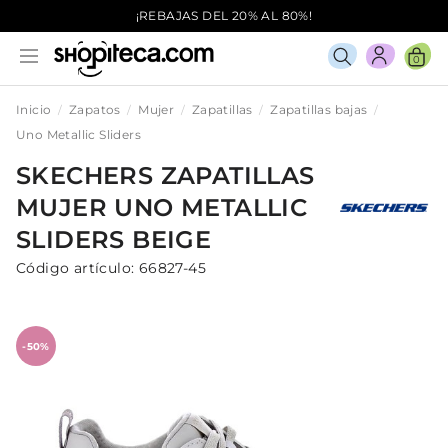
¡REBAJAS DEL 20% AL 80%!
0
Inicio
Zapatos
Mujer
Zapatillas
Zapatillas bajas
Uno Metallic Sliders
SKECHERS
ZAPATILLAS
MUJER
UNO METALLIC
SLIDERS
BEIGE
Código artículo:
66827-45
-50%