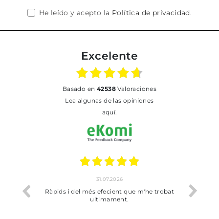
He leído y acepto la
Política de privacidad
.
Excelente
basado en
42538
Valoraciones
Lea algunas de las opiniones
aquí.
17.07.2026
 que m'he trobat
Bien pero soy de Vilafranca y no me ha
.
dejado recoger en tienda