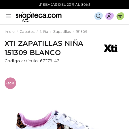
¡REBAJAS DEL 20% AL 80%!
0
Inicio
Zapatos
Niña
Zapatillas
151309
XTI
ZAPATILLAS
NIÑA
151309
BLANCO
Código artículo:
67279-42
-50%