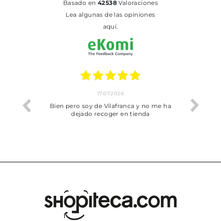
basado en
42538
Valoraciones
Lea algunas de las opiniones
aquí.
17.07.2026
he trobat
Bien pero soy de Vilafranca y no me ha
dejado recoger en tienda