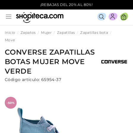
¡REBAJAS DEL 20% AL 80%!
0
Inicio
Zapatos
Mujer
Zapatillas
Zapatillas bota
Move
CONVERSE
ZAPATILLAS
BOTAS
MUJER
MOVE
VERDE
Código artículo:
65954-37
-50%