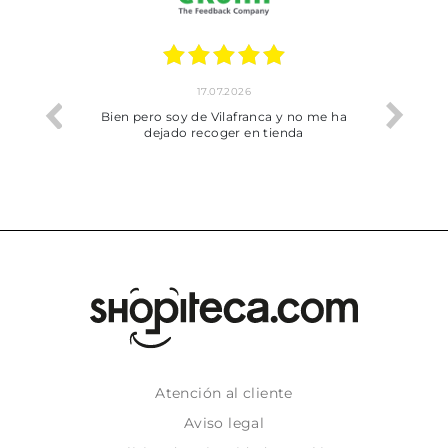
17.07.2026
he trobat
Bien pero soy de Vilafranca y no me ha
dejado recoger en tienda
Atención al cliente
Aviso legal