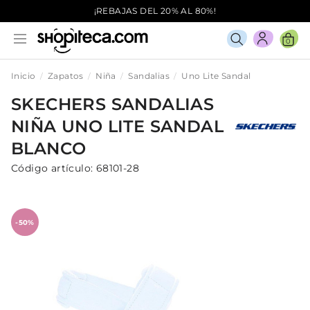
¡REBAJAS DEL 20% AL 80%!
0
Inicio
Zapatos
Niña
Sandalias
Uno Lite Sandal
SKECHERS
SANDALIAS
NIÑA
UNO LITE SANDAL
BLANCO
Código artículo:
68101-28
-50%