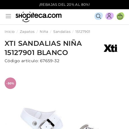
¡REBAJAS DEL 20% AL 80%!
0
Inicio
Zapatos
Niña
Sandalias
15127901
XTI
SANDALIAS
NIÑA
15127901
BLANCO
Código artículo:
67659-32
-50%