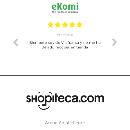
17.07.2026
he trobat
Bien pero soy de Vilafranca y no me ha
dejado recoger en tienda
Atención al cliente