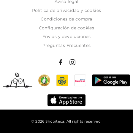
Aviso legal
Politica de privacidad y cookies
Condiciones de compra
Configuración de cookies
Envíos y devoluciones
Preguntas Frecuentes
© 2026 Shopiteca. All rights reserved.
Añadir al carrito