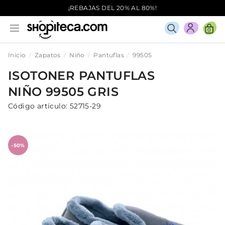
¡REBAJAS DEL 20% AL 80%!
0
Inicio
Zapatos
Niño
Pantuflas
99505
ISOTONER
PANTUFLAS
NIÑO
99505
GRIS
Código artículo:
52715-29
-50%