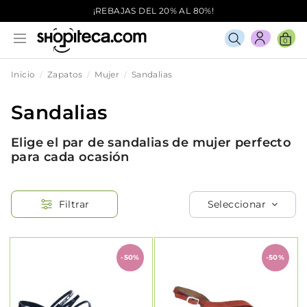
¡REBAJAS DEL 20% AL 80%!
0
Inicio
Zapatos
Mujer
Sandalias
Sandalias
Elige el par de sandalias de mujer perfecto
para cada ocasión
Seleccionar
Filtrar
-50%
-50%