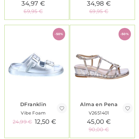
34,97 €
34,98 €
69,95 €
69,95 €
-50%
-50%
DFranklin
Alma en Pena
Vibe Foam
V2651401
12,50 €
45,00 €
24,99 €
90,00 €