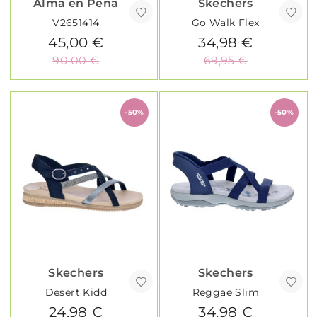
Alma en Pena
Skechers
V2651414
Go Walk Flex
45,00 €
34,98 €
90,00 €
69,95 €
-50%
-50%
Skechers
Skechers
Desert Kidd
Reggae Slim
24,98 €
34,98 €