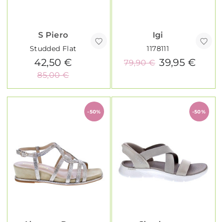
S Piero
Igi
Studded Flat
1178111
42,50 €
39,95 €
79,90 €
85,00 €
-50%
-50%