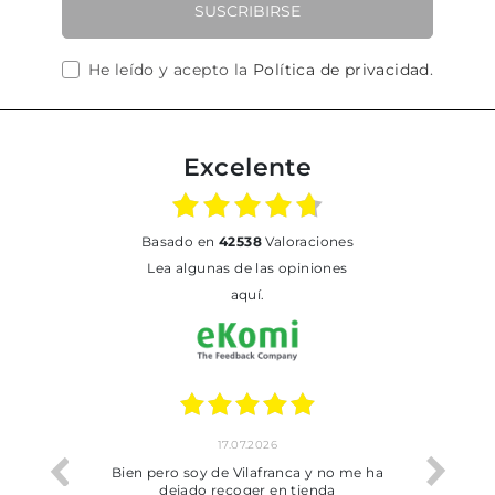
SUSCRIBIRSE
He leído y acepto la
Política de privacidad
.
Excelente
basado en
42538
Valoraciones
Lea algunas de las opiniones
aquí.
17.07.2026
he trobat
Bien pero soy de Vilafranca y no me ha
dejado recoger en tienda