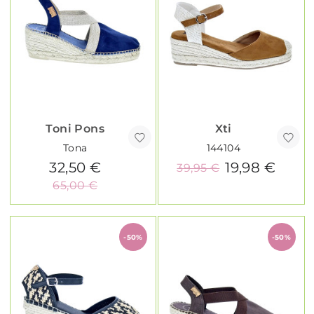
Toni Pons
Xti
Tona
144104
32,50 €
19,98 €
39,95 €
65,00 €
-50%
-50%