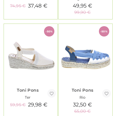
37,48 €
49,95 €
74,95 €
99,90 €
-50%
-50%
Toni Pons
Toni Pons
Ter
Rio
29,98 €
32,50 €
59,95 €
65,00 €