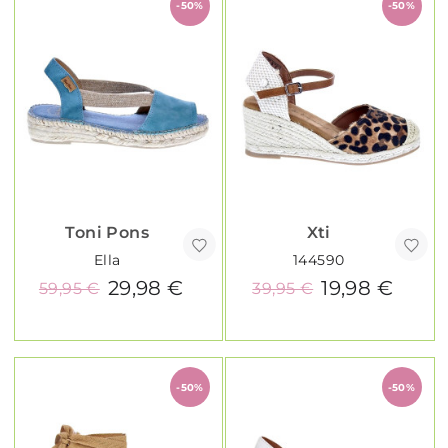
-50%
-50%
Toni Pons
Xti
Ella
144590
29,98 €
19,98 €
59,95 €
39,95 €
-50%
-50%