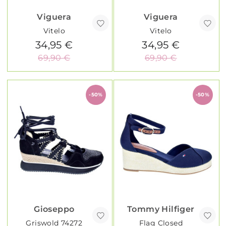
Viguera
Viguera
Vitelo
Vitelo
34,95 €
34,95 €
69,90 €
69,90 €
-50%
-50%
Gioseppo
Tommy Hilfiger
Griswold 74272
Flag Closed