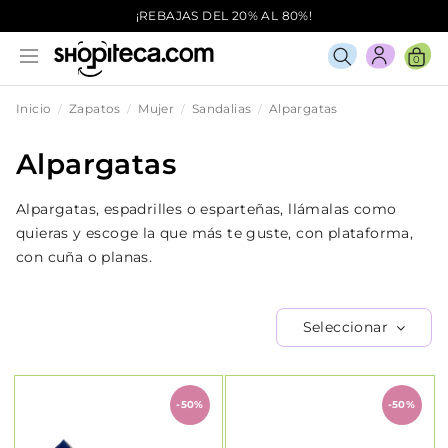
¡REBAJAS DEL 20% AL 80%!
0
Inicio
Zapatos
Mujer
Sandalias
Alpargatas
Alpargatas
Alpargatas, espadrilles o esparteñas, llámalas como
quieras y escoge la que más te guste, con plataforma,
con cuña o planas.
Seleccionar
-50%
-50%