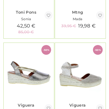
Toni Pons
Mtng
Sonia
Mada
42,50 €
19,98 €
39,95 €
85,00 €
-50%
-50%
Viguera
Viguera