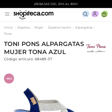
¡REBAJAS DEL 20% AL 80%!
0
Inicio
Zapatos
Mujer
Zapatos tacón
Alpargatas
Tona
TONI PONS
ALPARGATAS
MUJER
TONA
AZUL
Código artículo:
68489-37
-50%