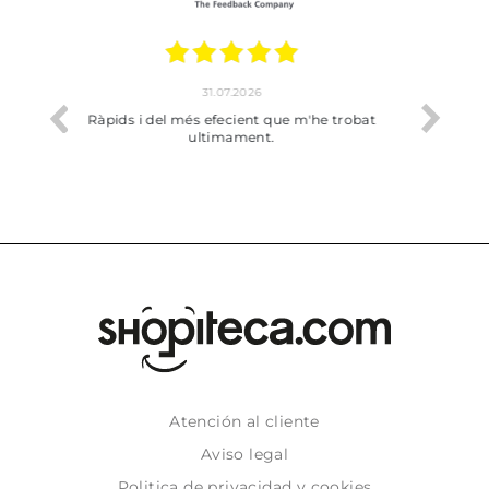
17.07.2026
m'he trobat
Bien pero soy de Vilafranca y no me ha
dejado recoger en tienda
Atención al cliente
Aviso legal
Politica de privacidad y cookies