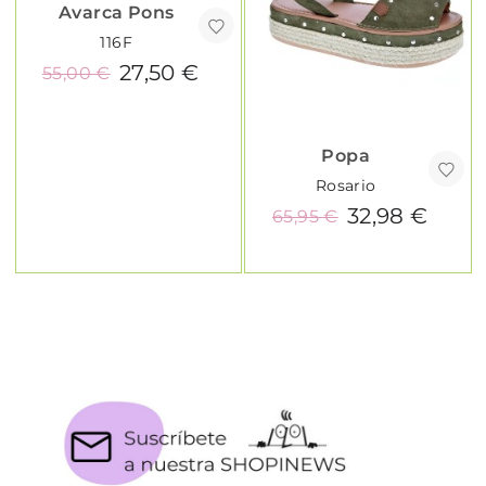
Avarca Pons
116F
27,50 €
55,00 €
Popa
Rosario
32,98 €
65,95 €