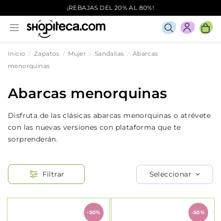
¡REBAJAS DEL 20% AL 80%!
Inicio
Zapatos
Mujer
Sandalias
Abarcas
menorquinas
Abarcas menorquinas
Disfruta de las clásicas abarcas menorquinas o atrévete
con las nuevas versiones con plataforma que te
sorprenderán.
Seleccionar
Filtrar
-50%
-50%