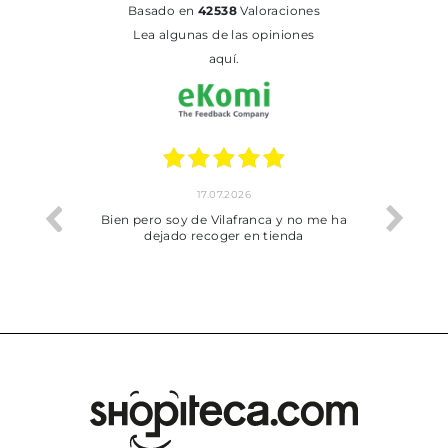
basado en
42538
Valoraciones
Lea algunas de las opiniones
aquí.
17.07.2026
he trobat
Bien pero soy de Vilafranca y no me ha
dejado recoger en tienda