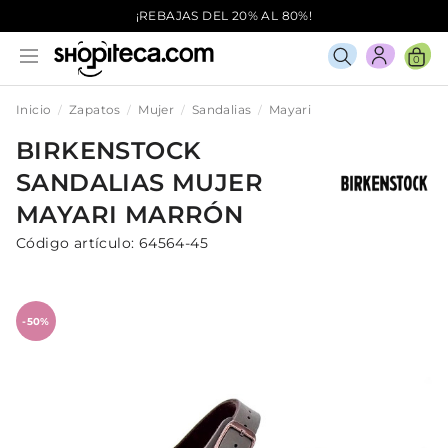
¡REBAJAS DEL 20% AL 80%!
0
Inicio
Zapatos
Mujer
Sandalias
Mayari
BIRKENSTOCK
SANDALIAS
MUJER
MAYARI
MARRÓN
Código artículo:
64564-45
-50%