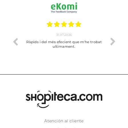
17.07.2026
'he trobat
Bien pero soy de Vilafranca y no me ha
dejado recoger en tienda
Atención al cliente