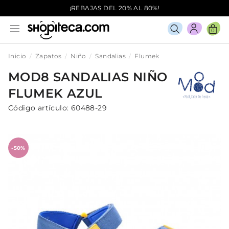
¡REBAJAS DEL 20% AL 80%!
0
Inicio
Zapatos
Niño
Sandalias
Flumek
MOD8
SANDALIAS
NIÑO
FLUMEK
AZUL
Código artículo:
60488-29
-50%