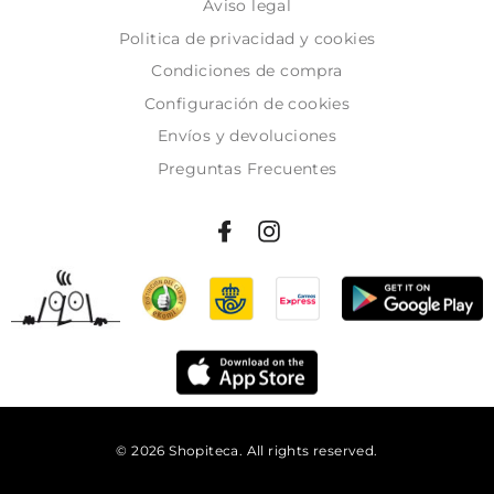
Aviso legal
Politica de privacidad y cookies
Condiciones de compra
Configuración de cookies
Envíos y devoluciones
Preguntas Frecuentes
© 2026 Shopiteca. All rights reserved.
Añadir al carrito