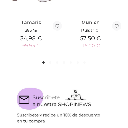
Tamaris
Munich
28349
Pulsar 01
34,98 €
57,50 €
69,95 €
115,00 €