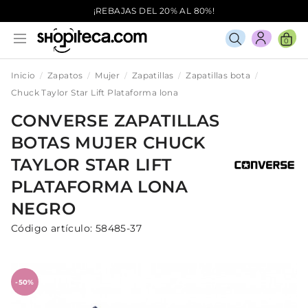
¡REBAJAS DEL 20% AL 80%!
0
Inicio
Zapatos
Mujer
Zapatillas
Zapatillas bota
Chuck Taylor Star Lift Plataforma lona
CONVERSE
ZAPATILLAS
BOTAS
MUJER
CHUCK
TAYLOR STAR LIFT
PLATAFORMA LONA
NEGRO
Código artículo:
58485-37
-50%