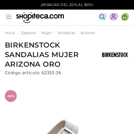
¡REBAJAS DEL 20% AL 80%!
0
Inicio
Zapatos
Mujer
Sandalias
Arizona
BIRKENSTOCK
SANDALIAS
MUJER
ARIZONA
ORO
Código artículo:
62353-36
-50%