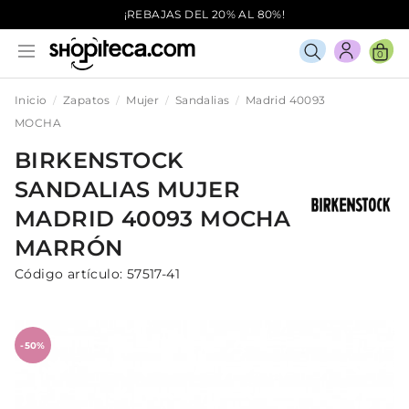
¡REBAJAS DEL 20% AL 80%!
0
Inicio
Zapatos
Mujer
Sandalias
Madrid 40093
MOCHA
BIRKENSTOCK
SANDALIAS
MUJER
MADRID 40093 MOCHA
MARRÓN
Código artículo:
57517-41
-50%