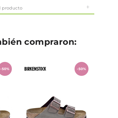
l producto
ambién compraron:
-50%
-50%