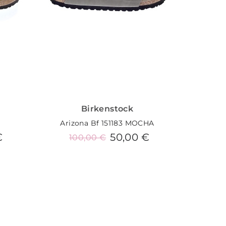
Birkenstock
Arizona Bf 151183 MOCHA
€
50,00 €
100,00 €
9
Añadir al carrito