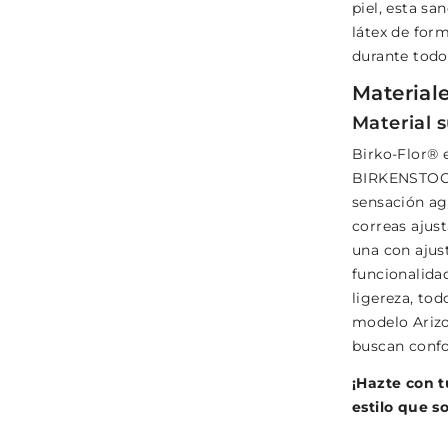
piel, esta sa
látex de for
durante todo 
Material
Material s
Birko-Flor® e
BIRKENSTOCK 
sensación agr
correas ajust
una con ajust
funcionalida
ligereza, tod
modelo Arizo
buscan confor
¡Hazte con t
estilo que 