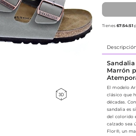
Tienes
67:54:50
Descripció
Sandalia
Marrón p
Atempor
El modelo A
clásico que 
décadas. Con 
sandalia es s
del colorido
calzado sea 
Flor®, un mat