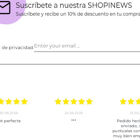
a de privacidad
.
30.06.2026
24.06.2026
23.06
ot perfecte
***
Pedido hec
enviado,
puntuales con
muy bien em