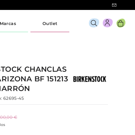
Marcas
Outlet
STOCK
CHANCLAS
ARIZONA BF 151213
MARRÓN
:
62695-45
100,00 €
dos