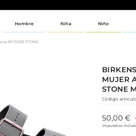
Hombre
Niña
Niño
zona Bf 151213 STONE
BIRKEN
MUJER
STONE
Código artículo
50,00 €
Impuestos inclui