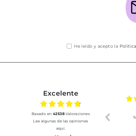
He leído y acepto la
Polític
Excelente
02.07.2026
01.07.2026
basado en
42538
Valoraciones
Todo bien
BUENA
T
Lea algunas de las opiniones
aquí.