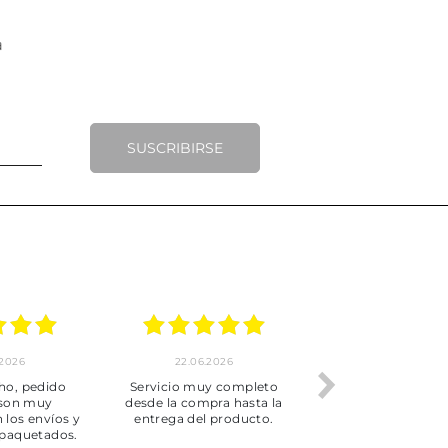
SUSCRIBIRSE
.2026
22.06.2026
20.06.2026
ho, pedido
Servicio muy completo
Envío rápid
 son muy
desde la compra hasta la
 los envíos y
entrega del producto.
paquetados.