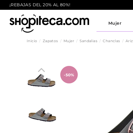
¡REBAJAS DEL 20% AL 80%!
Mujer
Inicio
Zapatos
Mujer
Sandalias
Chanclas
Ari
-50%