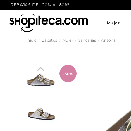
¡REBAJAS DEL 20% AL 80%!
Mujer
Inicio
Zapatos
Mujer
Sandalias
Arizona
-50%