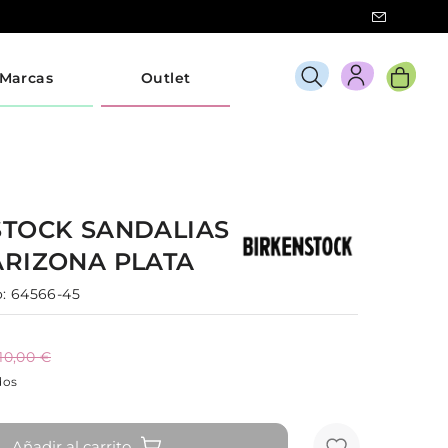
Marcas
Outlet
STOCK
SANDALIAS
ARIZONA
PLATA
:
64566-45
110,00 €
dos
Añadir al carrito