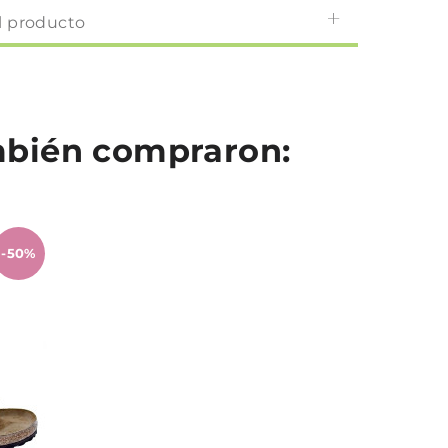
l producto
ambién compraron:
-50%