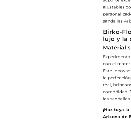
soporte excep
ajustables co
personalizado
sandalias Ar
Birko-Fl
lujo y l
Material s
Experimenta l
con el mater
Este innovad
la perfección
real, brindán
comodidad. De
las sandalias
¡Haz tuya la
Arizona de