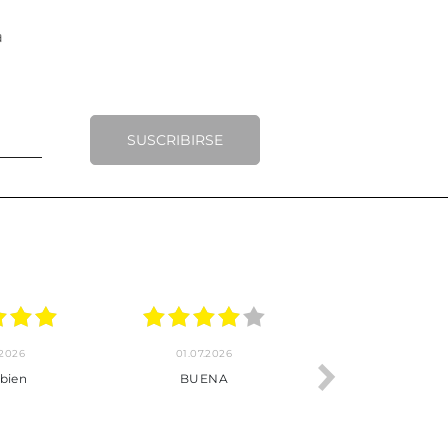
SUSCRIBIRSE
.2026
22.06.2026
20.06.2026
ho, pedido
Servicio muy completo
Envío rápid
 son muy
desde la compra hasta la
 los envíos y
entrega del producto.
paquetados.