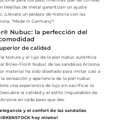
cional para tus pies, mientras que las correas
n hebillas de metal garantizan un ajuste
. ¡Llévate un pedazo de historia con las
izona, "Made in Germany"!
or® Nubuc: la perfección del
a comodidad
uperior de calidad
a textura y el lujo de la piel nubuc auténtica
ial Birko-Flor® Nubuc de las sandalias Arizona.
or material ha sido diseñado para imitar casi a
 la sensación y apariencia de la piel nubuc
dote una experiencia de lujo sin sacrificar la
scubre la calidad y el estilo inigualables de
 Arizona en cada paso que des.
 elegancia y el confort de las sandalias
 BIRKENSTOCK hoy mismo!