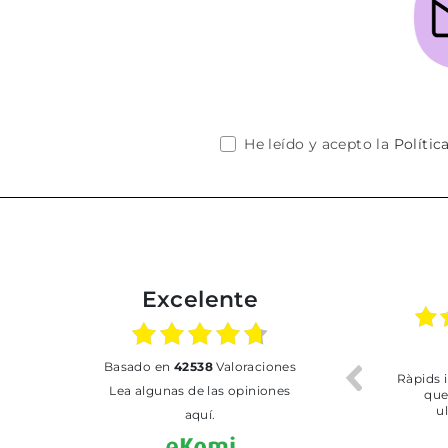
He leído y acepto la
Polític
Excelente
02.07.2026
01.07.2026
basado en
42538
Valoraciones
Todo bien
BUENA
T
Lea algunas de las opiniones
aquí.