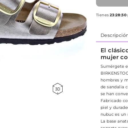
Tienes
23:28:30
Descripció
El clási
mujer c
Sumérgete en
BIRKENSTOCK,
hombres y mu
de sandalia 
se han conve
Fabricado co
piel y durade
nubuc es un 
La base anat