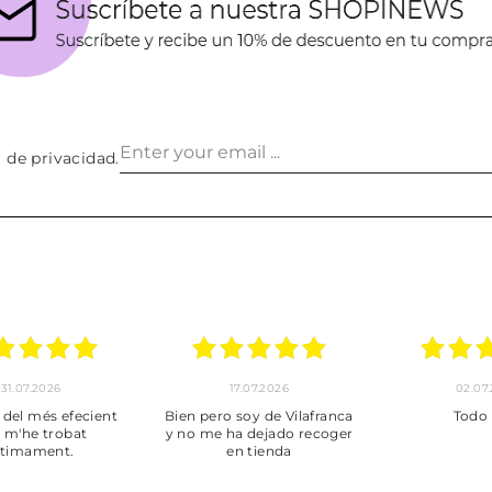
a de privacidad
.
30.06.2026
24.06.2026
23.06
ot perfecte
***
Pedido hec
enviado,
puntuales con
muy bien em