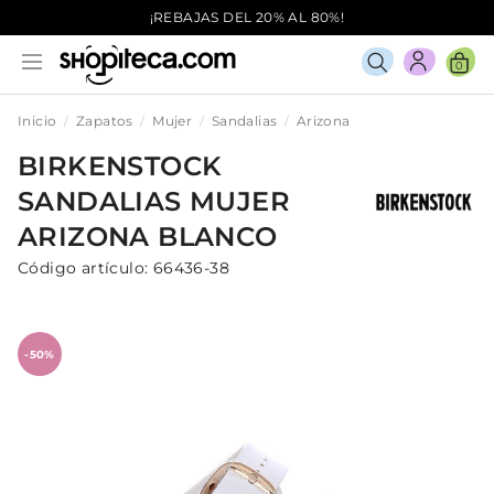
¡REBAJAS DEL 20% AL 80%!
0
Inicio
Zapatos
Mujer
Sandalias
Arizona
BIRKENSTOCK
SANDALIAS
MUJER
ARIZONA
BLANCO
Código artículo:
66436-38
-50%