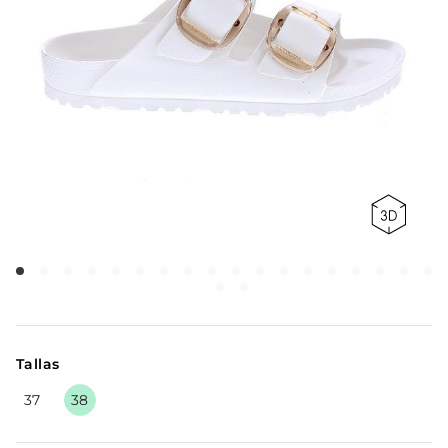
Tallas
37
38