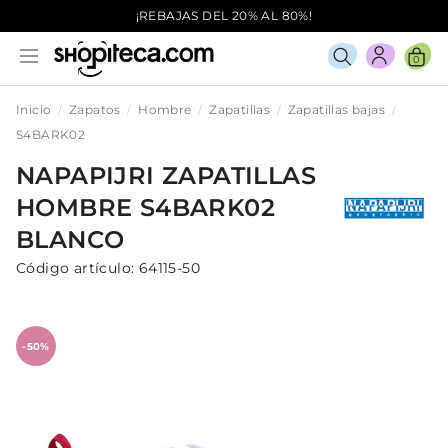
¡REBAJAS DEL 20% AL 80%!
0
Inicio
Zapatos
Hombre
Zapatillas
Zapatillas bajas
S4BARK02
NAPAPIJRI
ZAPATILLAS
HOMBRE
S4BARK02
BLANCO
Código artículo:
64115-50
-50%