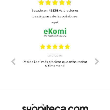
basado en
42538
Valoraciones
Lea algunas de las opiniones
aquí.
31.07.2026
17.07.2026
 més efecient que m'he trobat
Bien pero soy de Vilafranca y no 
ultimament.
dejado recoger en tienda