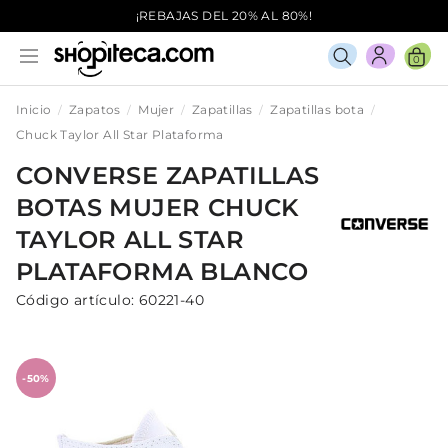
¡REBAJAS DEL 20% AL 80%!
0
Inicio
Zapatos
Mujer
Zapatillas
Zapatillas bota
Chuck Taylor All Star Plataforma
CONVERSE
ZAPATILLAS
BOTAS
MUJER
CHUCK
TAYLOR ALL STAR
PLATAFORMA
BLANCO
Código artículo:
60221-40
-50%