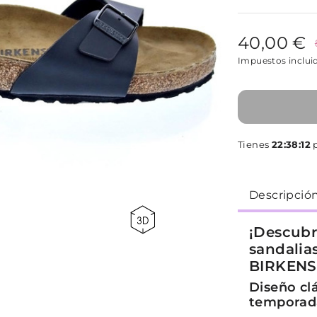
40,00 €
Impuestos inclui
Tienes
22:38:12
p
Descripció
¡Descubr
sandalia
BIRKENS
Diseño clá
temporad