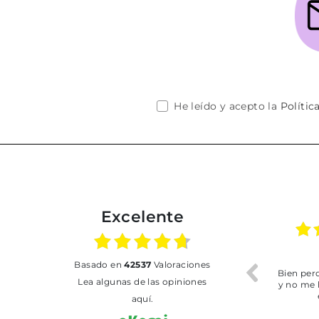
He leído y acepto la
Polític
Excelente
01.07.2026
30.06.2026
basado en
42537
Valoraciones
BUENA
Tot perfecte
Lea algunas de las opiniones
aquí.