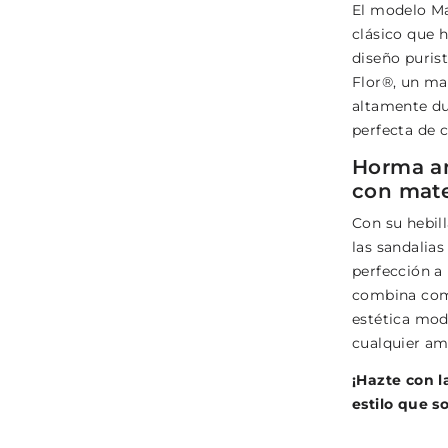
El modelo M
clásico que 
diseño puris
Flor®, un mat
altamente du
perfecta de 
Horma an
con mate
Con su hebill
las sandalia
perfección a
combina com
estética mod
cualquier am
¡Hazte con l
estilo que 