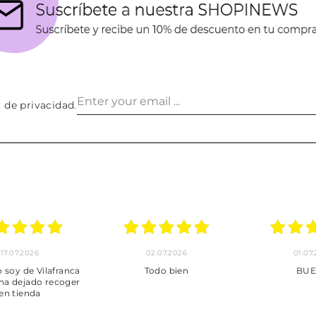
a de privacidad
.
24.06.2026
23.06.2026
22.06
***
Pedido hecho, pedido
Servicio mu
enviado, son muy
desde la com
puntuales con los envíos y
entrega del
muy bien empaquetados.