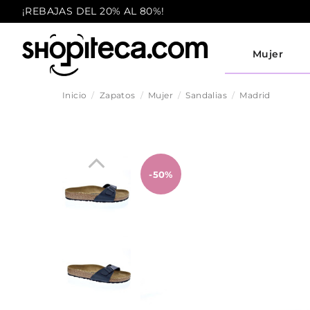
¡REBAJAS DEL 20% AL 80%!
Mujer
Inicio
Zapatos
Mujer
Sandalias
Madrid
-50%