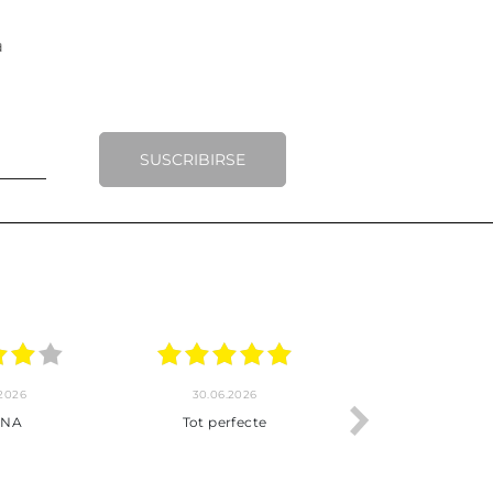
SUSCRIBIRSE
.2026
20.06.2026
17.06.2026
y completo
Envío rápido
Todo correcto.
pra hasta la
servicio
 producto.