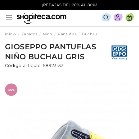
¡REBAJAS DEL 20% AL 80%!
0
Inicio
Zapatos
Niño
Pantuflas
Buchau
GIOSEPPO
PANTUFLAS
NIÑO
BUCHAU
GRIS
Código artículo:
58923-33
-50%