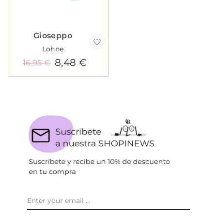
Gioseppo
Lohne
8,48 €
16,95 €