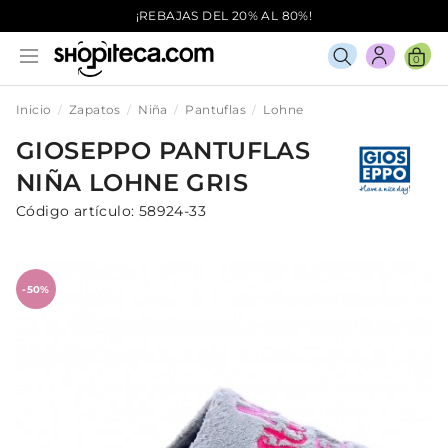
¡REBAJAS DEL 20% AL 80%!
0
Inicio
Zapatos
Niña
Pantuflas
Lohne
GIOSEPPO
PANTUFLAS
NIÑA
LOHNE
GRIS
Código artículo:
58924-33
-50%