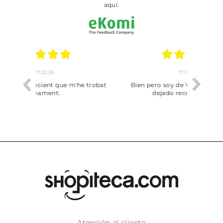
aquí.
17.07.2026
he trobat
Bien pero soy de Vilafranca y no me ha
dejado recoger en tienda
Atención al cliente