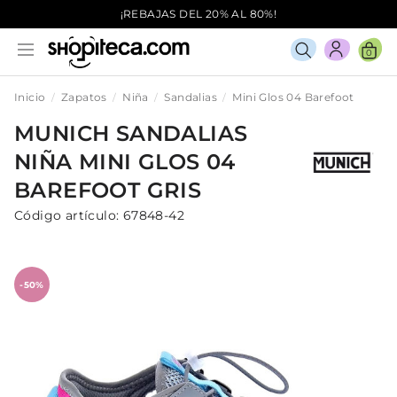
¡REBAJAS DEL 20% AL 80%!
0
Inicio
Zapatos
Niña
Sandalias
Mini Glos 04 Barefoot
MUNICH
SANDALIAS
NIÑA
MINI GLOS 04
BAREFOOT
GRIS
Código artículo:
67848-42
-50%