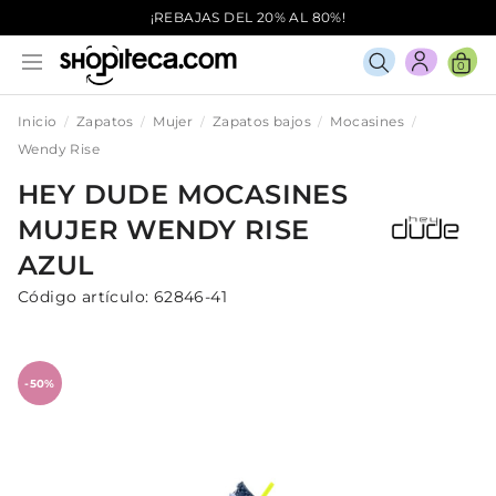
¡REBAJAS DEL 20% AL 80%!
0
Inicio
Zapatos
Mujer
Zapatos bajos
Mocasines
Wendy Rise
HEY DUDE
MOCASINES
MUJER
WENDY RISE
AZUL
Código artículo:
62846-41
-50%