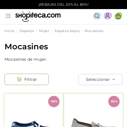
¡REBAJAS DEL 20% AL 80%!
0
Inicio
Zapatos
Mujer
Zapatos bajos
Mocasines
Mocasines
Mocasines de mujer.
Seleccionar
Filtrar
-50%
-50%