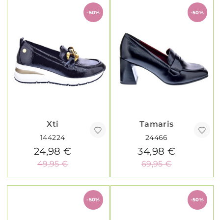
-50%
-50%
Xti
Tamaris
144224
24466
24,98 €
34,98 €
49,95 €
69,95 €
-50%
-50%