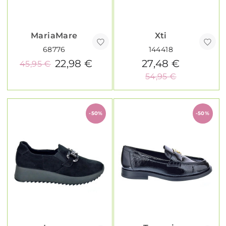
MariaMare
Xti
68776
144418
22,98 €
27,48 €
45,95 €
54,95 €
-50%
-50%