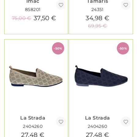
Imac
Tamaris
858201
24351
37,50 €
34,98 €
75,00 €
69,95 €
-50%
-50%
La Strada
La Strada
2404260
2404260
27,48 €
27,48 €