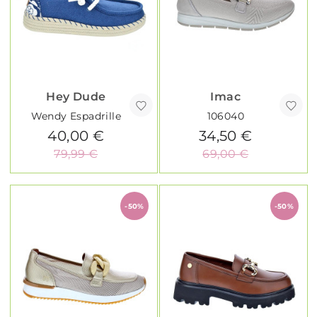
Hey Dude
Imac
Wendy Espadrille
106040
40,00 €
34,50 €
79,99 €
69,00 €
-50%
-50%