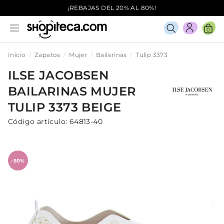
¡REBAJAS DEL 20% AL 80%!
0
Inicio
Zapatos
Mujer
Bailarinas
Tulip 3373
ILSE JACOBSEN
BAILARINAS
MUJER
TULIP 3373
BEIGE
Código artículo:
64813-40
-50%