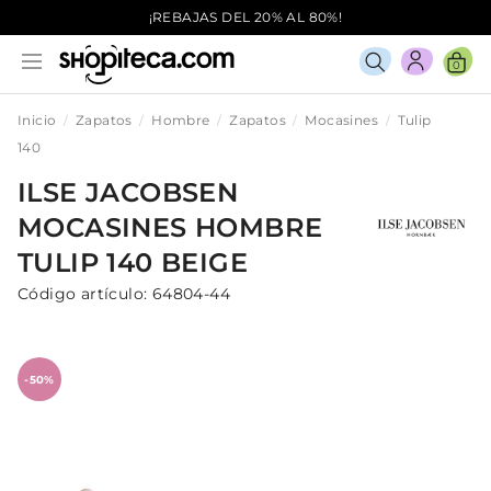
¡REBAJAS DEL 20% AL 80%!
0
Inicio
Zapatos
Hombre
Zapatos
Mocasines
Tulip
140
ILSE JACOBSEN
MOCASINES
HOMBRE
TULIP 140
BEIGE
Código artículo:
64804-44
-50%