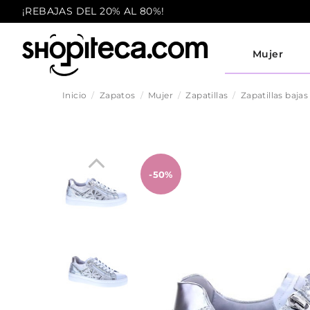
¡REBAJAS DEL 20% AL 80%!
Mujer
Inicio
Zapatos
Mujer
Zapatillas
Zapatillas bajas
-50%