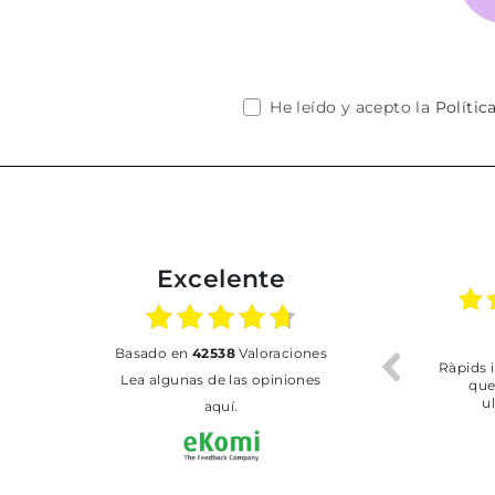
He leído y acepto la
Polític
Excelente
02.07.2026
01.07.2026
basado en
42538
Valoraciones
Todo bien
BUENA
Lea algunas de las opiniones
aquí.