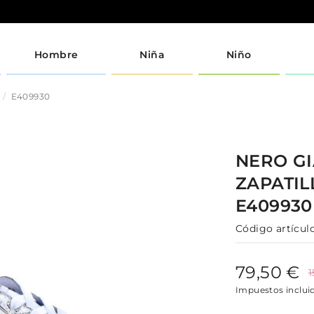
Hombre
Niña
Niño
E409930
NERO GI
ZAPATI
E40993
Código artículo
79,50 €
1
Impuestos inclui