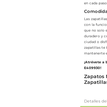
en cada paso
Comodidad
Las zapatill
con la funcio
que no solo 
duradero y c
ciudad o dis
zapatillas te
mantenerte e
¡Atrévete a b
E409930!
Zapatos 
Zapatill
Detalles de