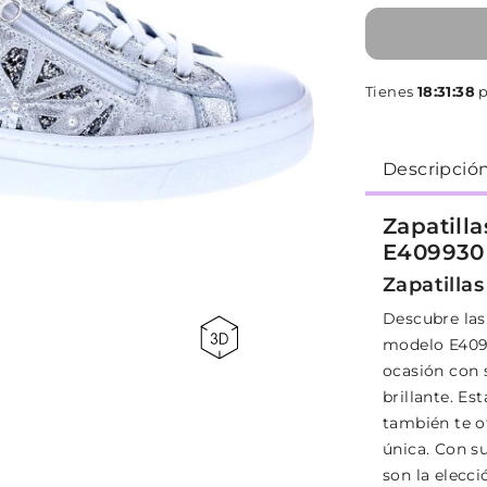
Tienes
18:31:38
p
Descripció
Zapatill
E409930
Zapatillas
Descubre las
modelo E4099
ocasión con 
brillante. Es
también te o
única. Con su
son la elecc