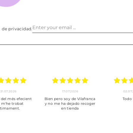
a de privacidad
.
30.06.2026
24.06.2026
2
Tot perfecte
***
Pedido
envi
puntuales
muy bien