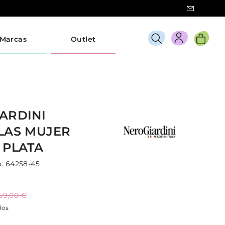
Marcas
Outlet
ARDINI
LLAS
MUJER
0
PLATA
:
64258-45
59,00 €
dos