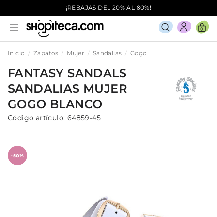
¡REBAJAS DEL 20% AL 80%!
0
Inicio
Zapatos
Mujer
Sandalias
Gogo
FANTASY SANDALS
SANDALIAS
MUJER
GOGO
BLANCO
Código artículo:
64859-45
-50%