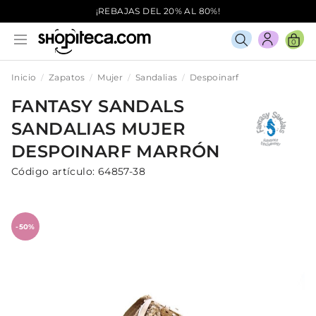
¡REBAJAS DEL 20% AL 80%!
0
Inicio
Zapatos
Mujer
Sandalias
Despoinarf
FANTASY SANDALS
SANDALIAS
MUJER
DESPOINARF
MARRÓN
Código artículo:
64857-38
-50%