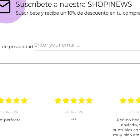
a de privacidad
.
30.06.2026
24.06.2026
23.06
ot perfecte
***
Pedido hec
enviado,
puntuales con
muy bien em