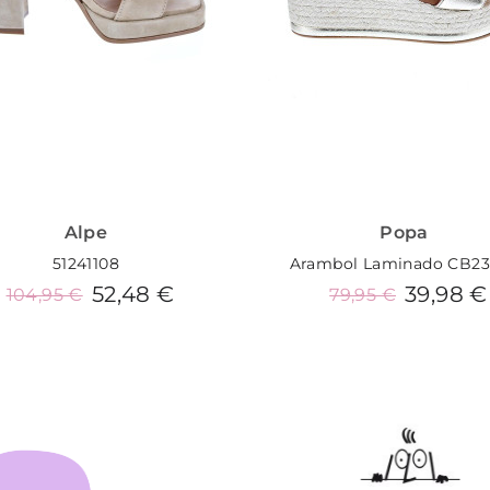
Alpe
Popa
51241108
Arambol Laminado CB2
52,48 €
39,98 €
104,95 €
79,95 €
Añadir al carrito
Añadir al carrito