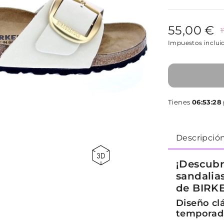
55,00 €
Impuestos inclui
Tienes
06:53:27
Descripció
¡Descubr
sandalia
de BIRK
Diseño clá
temporad