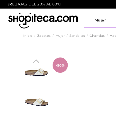
¡REBAJAS DEL 20% AL 80%!
Mujer
Inicio
Zapatos
Mujer
Sandalias
Chanclas
Mad
-50%