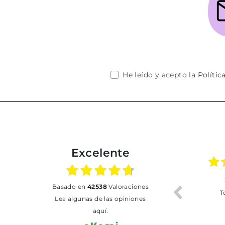
He leído y acepto la
Polític
Excelente
02.07.2026
01.07.2026
basado en
42538
Valoraciones
Todo bien
BUENA
T
Lea algunas de las opiniones
aquí.