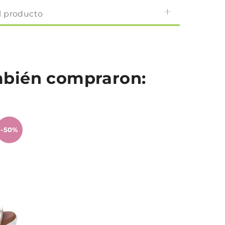
l producto
ambién compraron:
-50%