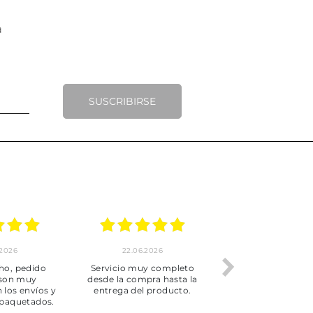
SUSCRIBIRSE
.2026
22.06.2026
20.06.2026
ho, pedido
Servicio muy completo
Envío rápid
 son muy
desde la compra hasta la
 los envíos y
entrega del producto.
paquetados.