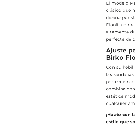
El modelo M
clásico que 
diseño puris
Flor®, un mat
altamente du
perfecta de 
Ajuste pe
Birko-Fl
Con su hebill
las sandalia
perfección a
combina com
estética mod
cualquier am
¡Hazte con l
estilo que 