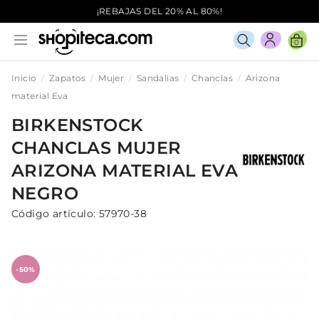
¡REBAJAS DEL 20% AL 80%!
0
Inicio
Zapatos
Mujer
Sandalias
Chanclas
Arizona
material Eva
BIRKENSTOCK
CHANCLAS
MUJER
ARIZONA MATERIAL EVA
NEGRO
Código artículo:
57970-38
-50%