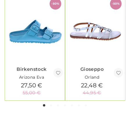
-50%
-50%
Birkenstock
Gioseppo
Arizona Eva
Orland
27,50 €
22,48 €
55,00 €
44,95 €