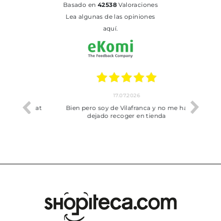
basado en
42538
Valoraciones
Lea algunas de las opiniones
aquí.
17.07.2026
he trobat
Bien pero soy de Vilafranca y no me ha
dejado recoger en tienda